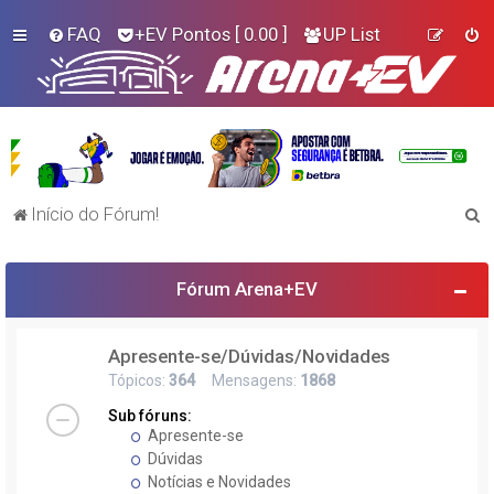
FAQ
+EV Pontos
[ 0.00 ]
UP List
P
Início do Fórum!
e
s
Fórum Arena+EV
q
u
Apresente-se/Dúvidas/Novidades
i
Tópicos:
364
Mensagens:
1868
s
Sub fóruns:
a
Apresente-se
r
Dúvidas
Notícias e Novidades