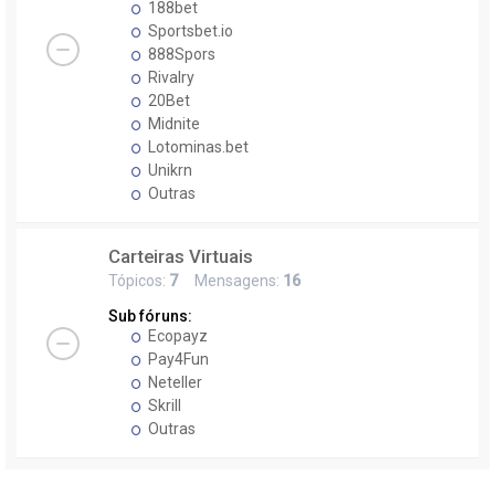
188bet
Sportsbet.io
888Spors
Rivalry
20Bet
Midnite
Lotominas.bet
Unikrn
Outras
Carteiras Virtuais
Tópicos:
7
Mensagens:
16
Sub fóruns:
Ecopayz
Pay4Fun
Neteller
Skrill
Outras