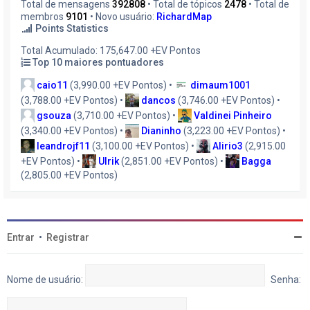
Total de mensagens
392808
• Total de tópicos
2478
• Total de
membros
9101
• Novo usuário:
RichardMap
Points Statistics
Total Acumulado: 175,647.00 +EV Pontos
Top 10 maiores pontuadores
caio11
(3,990.00 +EV Pontos) •
dimaum1001
(3,788.00 +EV Pontos) •
dancos
(3,746.00 +EV Pontos) •
gsouza
(3,710.00 +EV Pontos) •
Valdinei Pinheiro
(3,340.00 +EV Pontos) •
Dianinho
(3,223.00 +EV Pontos) •
leandrojf11
(3,100.00 +EV Pontos) •
Alirio3
(2,915.00
+EV Pontos) •
Ulrik
(2,851.00 +EV Pontos) •
Bagga
(2,805.00 +EV Pontos)
Entrar
•
Registrar
Nome de usuário:
Senha: