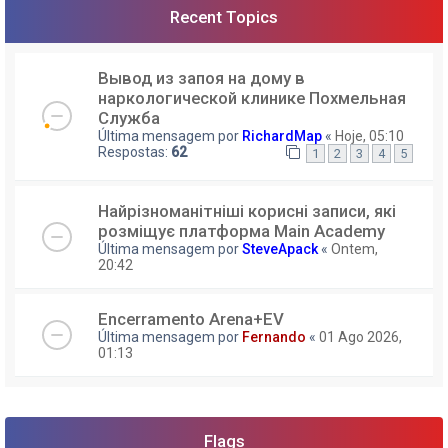
Recent Topics
Вывод из запоя на дому в
наркологической клинике Похмельная
Служба
Última mensagem por
RichardMap
«
Hoje, 05:10
Respostas:
62
1
2
3
4
5
Найрізноманітніші корисні записи, які
розміщує платформа Main Academy
Última mensagem por
SteveApack
«
Ontem,
20:42
Encerramento Arena+EV
Última mensagem por
Fernando
«
01 Ago 2026,
01:13
Flags