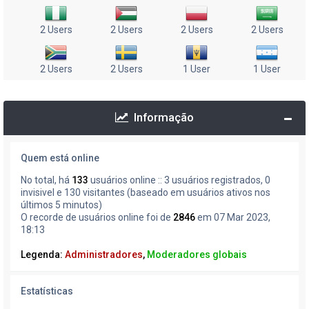
2 Users
2 Users
2 Users
2 Users
2 Users
2 Users
1 User
1 User
Informação
Quem está online
No total, há
133
usuários online :: 3 usuários registrados, 0
invisivel e 130 visitantes (baseado em usuários ativos nos
últimos 5 minutos)
O recorde de usuários online foi de
2846
em 07 Mar 2023,
18:13
Legenda:
Administradores
,
Moderadores globais
Estatísticas