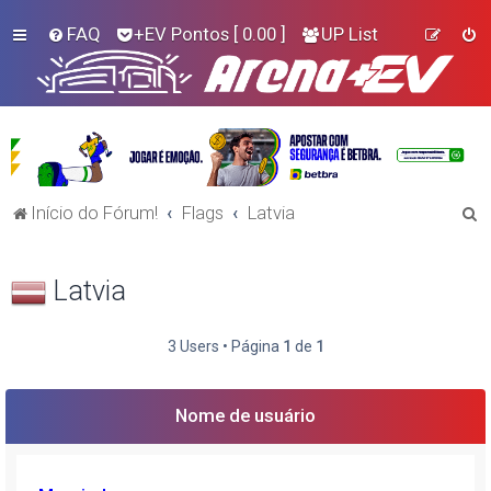
FAQ
+EV Pontos
[ 0.00 ]
UP List
P
Início do Fórum!
Flags
Latvia
e
s
Latvia
q
u
3 Users • Página
1
de
1
i
s
Nome de usuário
a
r