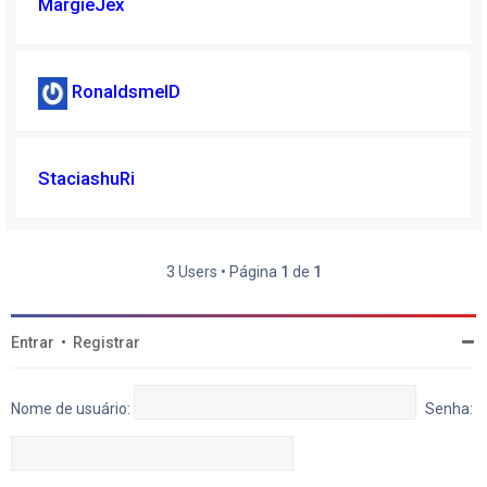
MargieJex
RonaldsmelD
StaciashuRi
3 Users • Página
1
de
1
Entrar
•
Registrar
Nome de usuário:
Senha: