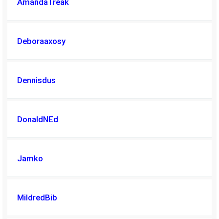
AmandaTreak
Deboraaxosy
Dennisdus
DonaldNEd
Jamko
MildredBib