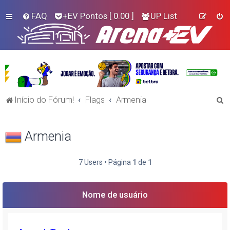
FAQ
+EV Pontos
[ 0.00 ]
UP List
P
Início do Fórum!
Flags
Armenia
e
s
Armenia
q
u
7 Users • Página
1
de
1
i
s
Nome de usuário
a
r