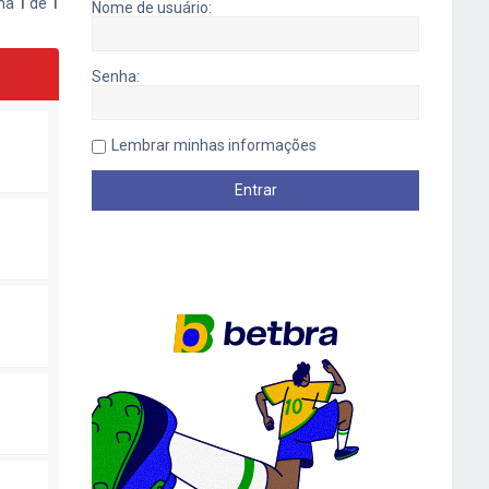
ina
1
de
1
Nome de usuário:
Senha:
Lembrar minhas informações