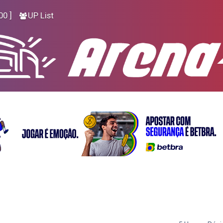
00 ]
UP List