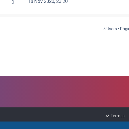
18 Nov 2020, 23:20
0
5 Users • Pág
Termos