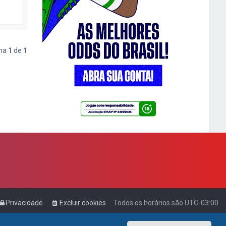
ina
1
de
1
Privacidade
Excluir cookies
Todos os horários são
UTC-03:00