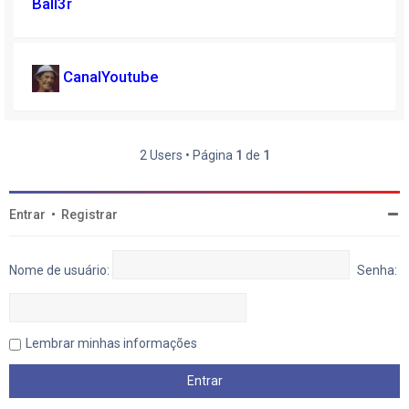
Ball3r
CanalYoutube
2 Users • Página
1
de
1
Entrar
•
Registrar
Nome de usuário:
Senha:
Lembrar minhas informações