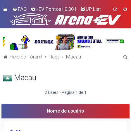
FAQ
+EV Pontos
[ 0.00 ]
UP List
P
Início do Fórum!
Flags
Macau
e
s
Macau
q
u
2 Users • Página
1
de
1
i
s
Nome de usuário
a
r