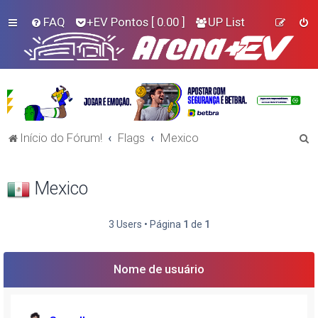
FAQ
+EV Pontos
[ 0.00 ]
UP List
P
Início do Fórum!
Flags
Mexico
e
s
Mexico
q
u
3 Users • Página
1
de
1
i
s
Nome de usuário
a
r