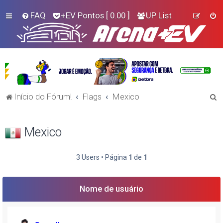
FAQ
+EV Pontos
[ 0.00 ]
UP List
P
Início do Fórum!
Flags
Mexico
e
s
Mexico
q
u
3 Users • Página
1
de
1
i
s
Nome de usuário
a
r