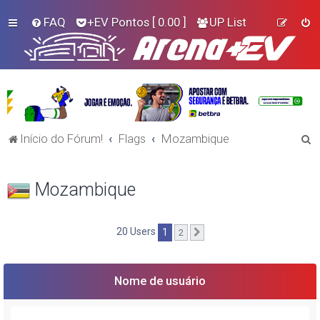
FAQ
+EV Pontos
[ 0.00 ]
UP List
P
Início do Fórum!
Flags
Mozambique
e
s
Mozambique
q
u
20 Users
1
2
Próximo
i
s
a
Nome de usuário
r