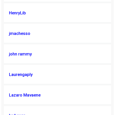
HenryLib
jmachesso
john rammy
Laurengaply
Lazaro Mavaene