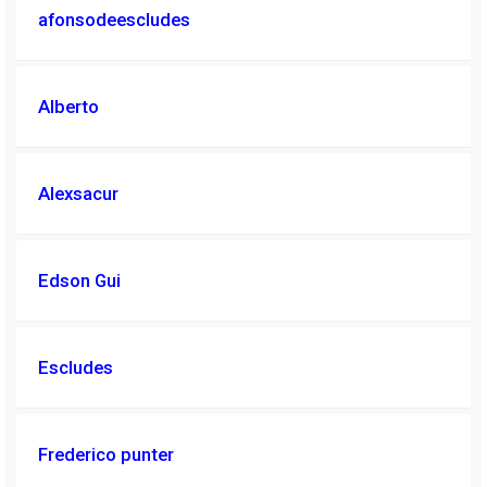
afonsodeescludes
Alberto
Alexsacur
Edson Gui
Escludes
Frederico punter