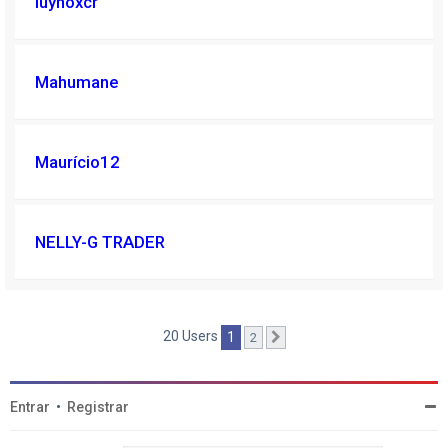
luyhoxcr
Mahumane
Maurício12
NELLY-G TRADER
20 Users
1
2
Próximo
Entrar
•
Registrar