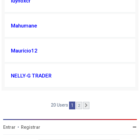
luyhoxcr
Mahumane
Maurício12
NELLY-G TRADER
20 Users
1
2
Próximo
Entrar
•
Registrar