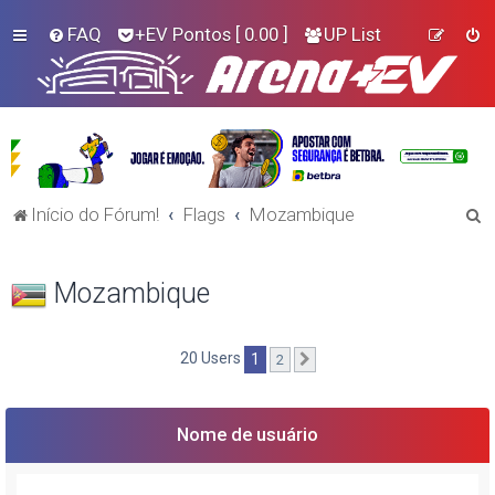
FAQ
+EV Pontos
[ 0.00 ]
UP List
P
Início do Fórum!
Flags
Mozambique
e
s
Mozambique
q
u
20 Users
1
2
Próximo
i
s
a
Nome de usuário
r