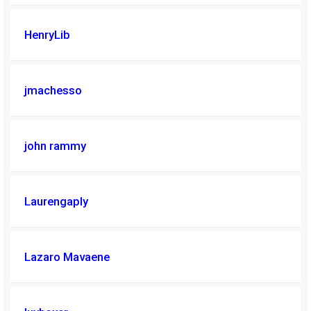
HenryLib
jmachesso
john rammy
Laurengaply
Lazaro Mavaene