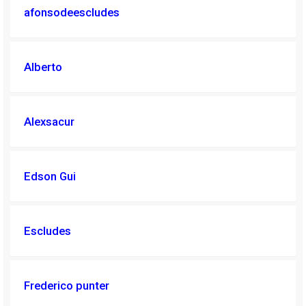
afonsodeescludes
Alberto
Alexsacur
Edson Gui
Escludes
Frederico punter