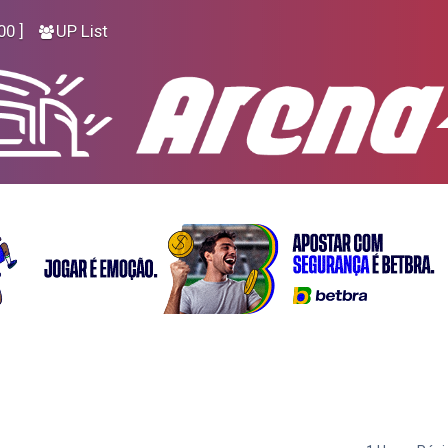
00 ]
UP List