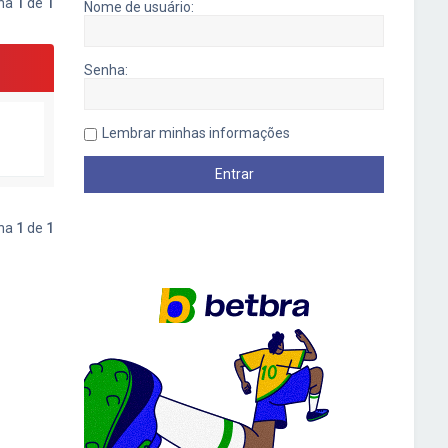
ina
1
de
1
Nome de usuário:
Senha:
Lembrar minhas informações
ina
1
de
1