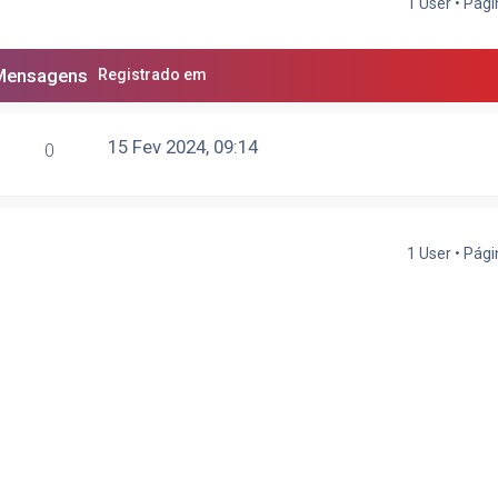
1 User • Pág
Mensagens
Registrado em
15 Fev 2024, 09:14
0
1 User • Pág