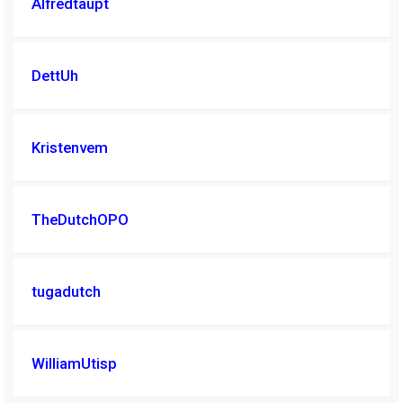
Alfredtaupt
DettUh
Kristenvem
TheDutchOPO
tugadutch
WilliamUtisp