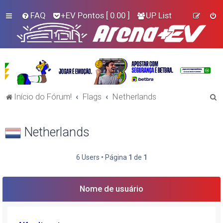
FAQ
+EV Pontos
[ 0.00 ]
UP List
P
Início do Fórum!
Flags
Netherlands
e
s
Netherlands
q
u
6 Users • Página
1
de
1
i
s
Nome de usuário
a
r