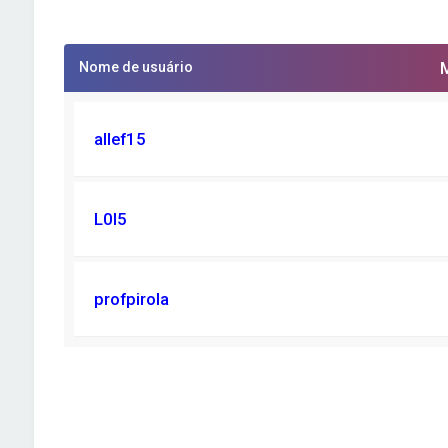
Nome de usuário
allef15
L0I5
profpirola