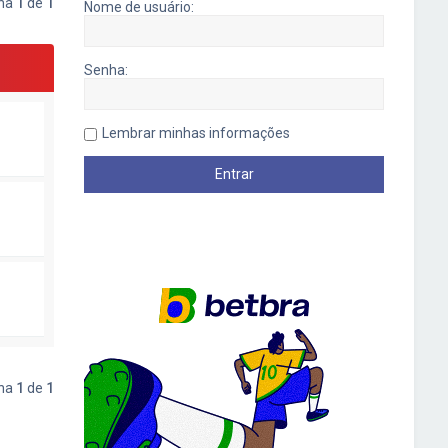
ina
1
de
1
Nome de usuário:
Senha:
Lembrar minhas informações
ina
1
de
1