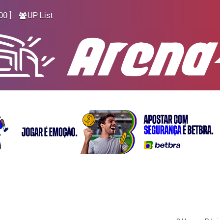
00 ]
UP List