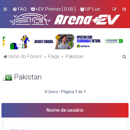
FAQ
+EV Pontos
[ 0.00 ]
UP List
P
Início do Fórum!
Flags
Pakistan
e
s
Pakistan
q
u
4 Users • Página
1
de
1
i
s
Nome de usuário
a
r