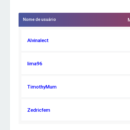
Nome de usuário
Alvinalect
lima96
TimothyMum
Zedricfem