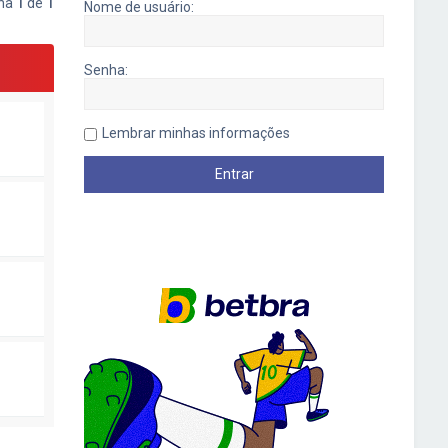
ina
1
de
1
Nome de usuário:
Senha:
Lembrar minhas informações