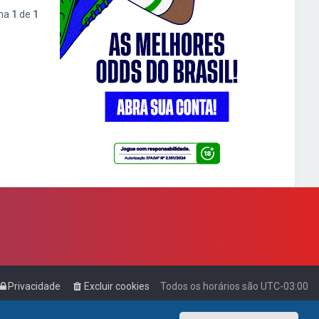
ina
1
de
1
Privacidade
Excluir cookies
Todos os horários são
UTC-03:00