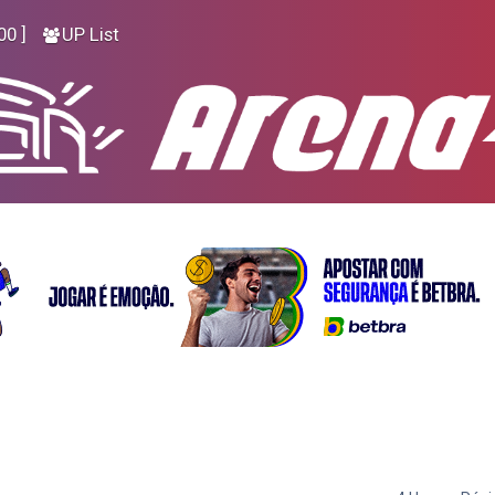
00 ]
UP List