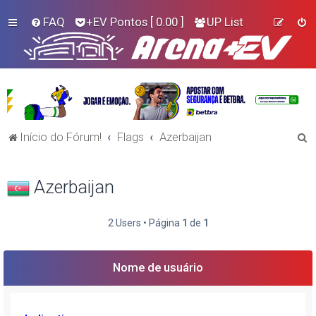
FAQ
+EV Pontos
[ 0.00 ]
UP List
P
Início do Fórum!
Flags
Azerbaijan
e
s
Azerbaijan
q
u
2 Users • Página
1
de
1
i
s
Nome de usuário
a
r