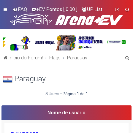
FAQ
+EV Pontos
[ 0.00 ]
UP List
P
Início do Fórum!
Flags
Paraguay
e
s
Paraguay
q
u
8 Users • Página
1
de
1
i
s
Nome de usuário
a
r