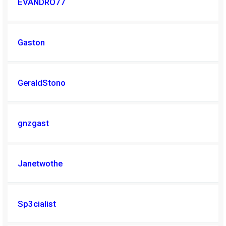
EVANDRO77
Gaston
GeraldStono
gnzgast
Janetwothe
Sp3cialist