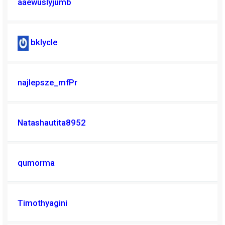
aaewuslyjumb
bklycle
najlepsze_mfPr
Natashautita8952
qumorma
Timothyagini