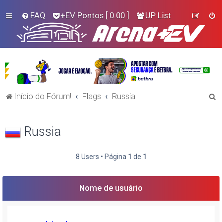
FAQ
+EV Pontos
[ 0.00 ]
UP List
P
Início do Fórum!
Flags
Russia
e
s
Russia
q
u
8 Users • Página
1
de
1
i
s
Nome de usuário
a
r