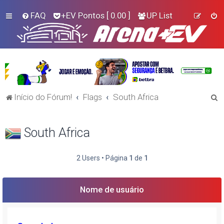
FAQ
+EV Pontos
[ 0.00 ]
UP List
P
Início do Fórum!
Flags
South Africa
e
s
South Africa
q
u
2 Users • Página
1
de
1
i
s
Nome de usuário
a
r