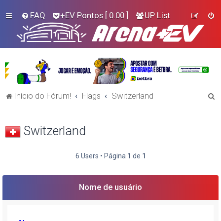
FAQ
+EV Pontos
[ 0.00 ]
UP List
P
Início do Fórum!
Flags
Switzerland
e
s
Switzerland
q
u
6 Users • Página
1
de
1
i
s
Nome de usuário
a
r