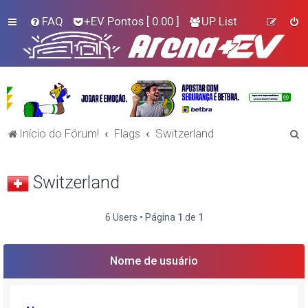
FAQ
+EV Pontos
[ 0.00 ]
UP List
P
Início do Fórum!
Flags
Switzerland
e
s
Switzerland
q
u
6 Users • Página
1
de
1
i
s
Nome de usuário
a
r