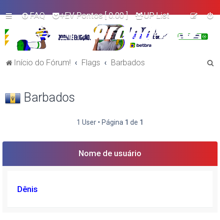
FAQ
+EV Pontos
[ 0.00 ]
UP List
P
Início do Fórum!
Flags
Barbados
e
s
Barbados
q
u
1 User • Página
1
de
1
i
s
Nome de usuário
a
r
Dênis