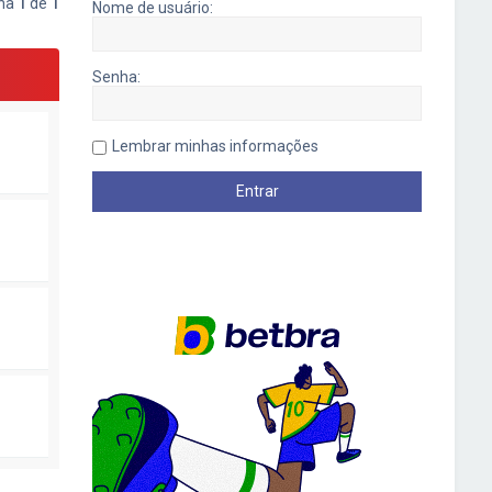
ina
1
de
1
Nome de usuário:
Senha:
Lembrar minhas informações