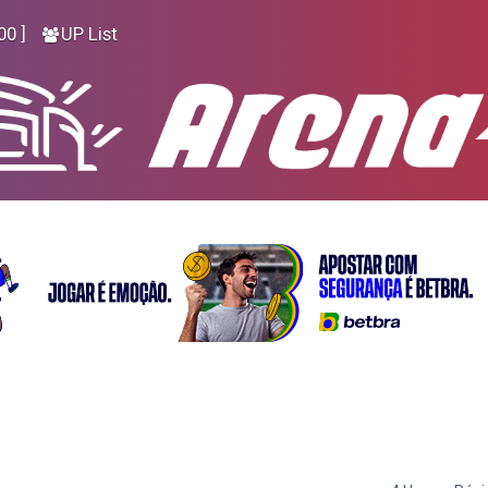
00 ]
UP List