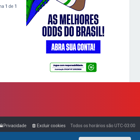
ina
1
de
1
Privacidade
Excluir cookies
Todos os horários são
UTC-03:00