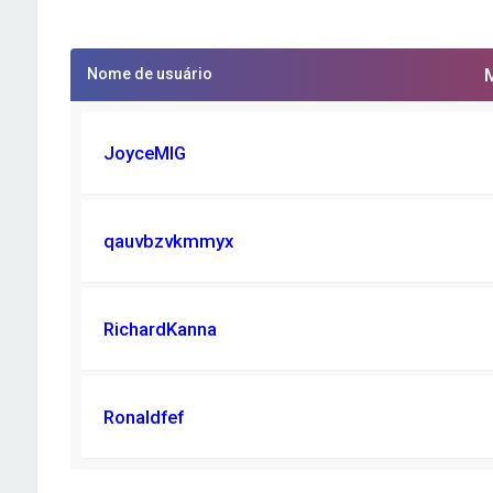
Nome de usuário
JoyceMIG
qauvbzvkmmyx
RichardKanna
Ronaldfef