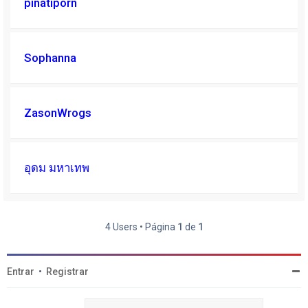
pinatiporn
Sophanna
ZasonWrogs
อุดม มหาเทพ
4 Users • Página
1
de
1
Entrar
•
Registrar