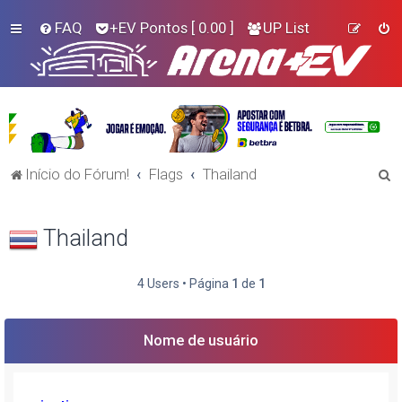
FAQ
+EV Pontos
[ 0.00 ]
UP List
P
Início do Fórum!
Flags
Thailand
e
s
Thailand
q
u
4 Users • Página
1
de
1
i
s
Nome de usuário
a
r