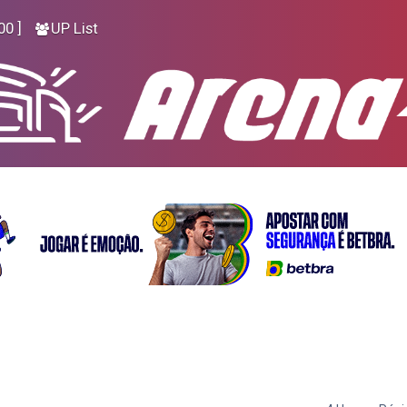
00 ]
UP List