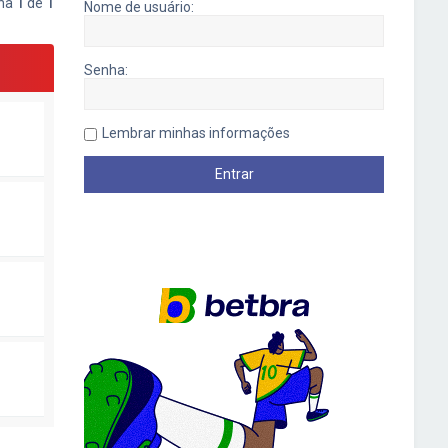
ina
1
de
1
Nome de usuário:
Senha:
Lembrar minhas informações