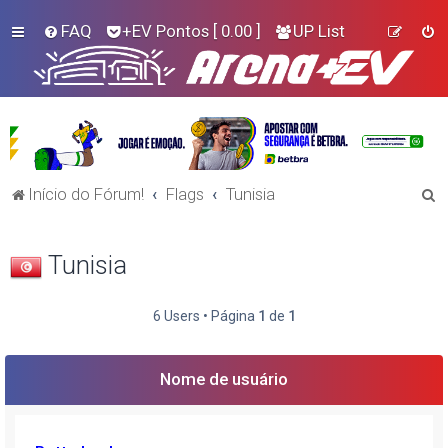
FAQ
+EV Pontos
[ 0.00 ]
UP List
P
Início do Fórum!
Flags
Tunisia
e
s
Tunisia
q
u
6 Users • Página
1
de
1
i
s
Nome de usuário
a
r