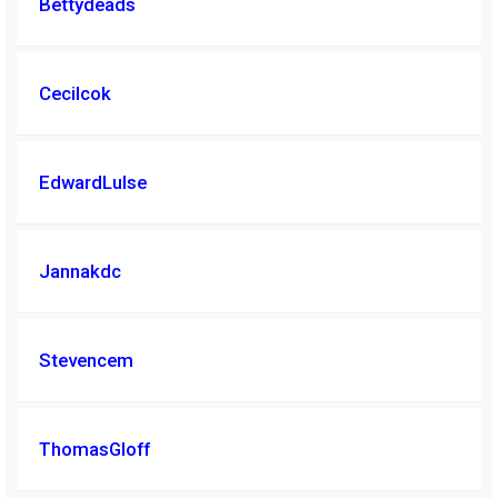
Bettydeads
Cecilcok
EdwardLulse
Jannakdc
Stevencem
ThomasGloff