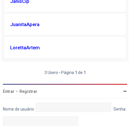
JanisCip
JuanitaApera
LorettaArtem
3 Users • Página
1
de
1
Entrar
•
Registrar
Nome de usuário:
Senha: