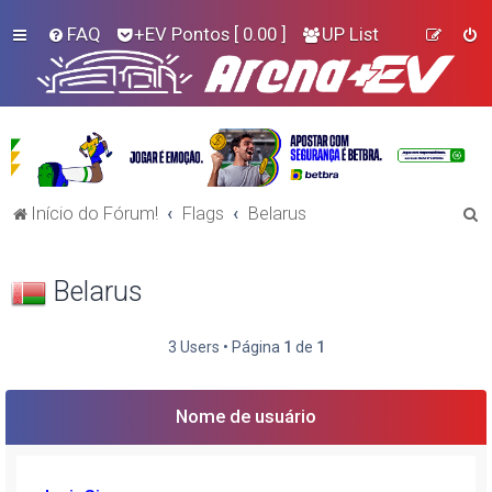
FAQ
+EV Pontos
[ 0.00 ]
UP List
P
Início do Fórum!
Flags
Belarus
e
s
Belarus
q
u
3 Users • Página
1
de
1
i
s
Nome de usuário
a
r