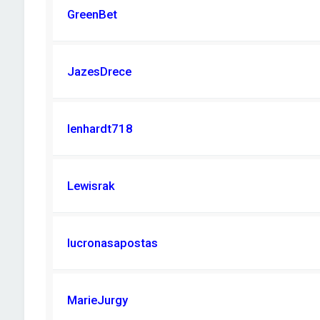
GreenBet
JazesDrece
lenhardt718
Lewisrak
lucronasapostas
MarieJurgy