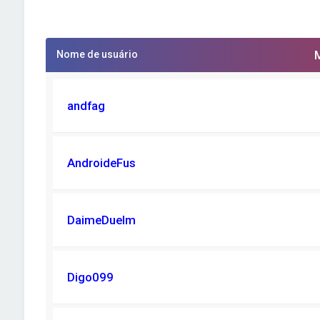
Nome de usuário
andfag
AndroideFus
DaimeDuelm
Digo099