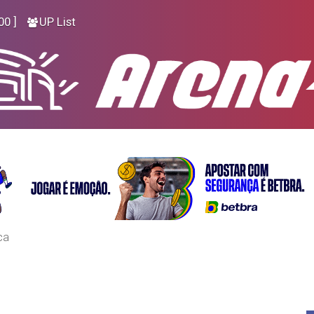
00 ]
UP List
ca