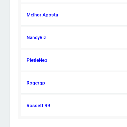
Melhor Aposta
NancyRiz
PletleNep
Rogergp
Rossetti99