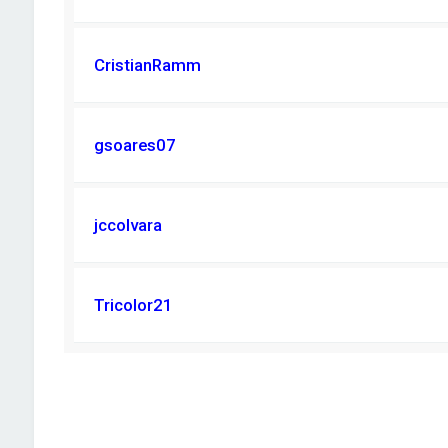
CristianRamm
gsoares07
jccolvara
Tricolor21