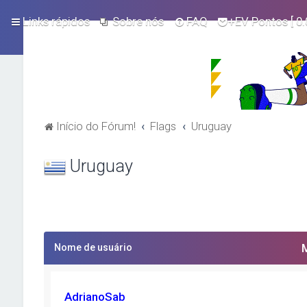
Links rápidos
Sobre nós
FAQ
+EV Pontos
[ 0.
Início do Fórum!
Flags
Uruguay
Uruguay
Nome de usuário
AdrianoSab