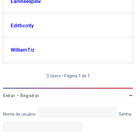
Earlineexpew
Edithcotly
WilliamTiz
3 Users • Página
1
de
1
Entrar
•
Registrar
Nome de usuário:
Senha: