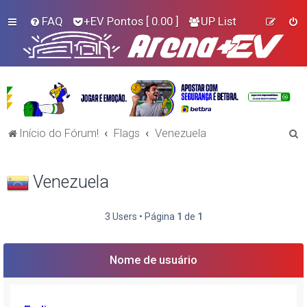
FAQ
+EV Pontos
[ 0.00 ]
UP List
P
Início do Fórum!
Flags
Venezuela
e
s
Venezuela
q
u
3 Users • Página
1
de
1
i
s
Nome de usuário
a
r