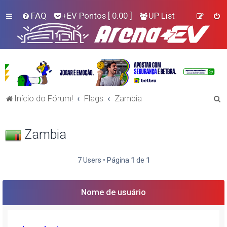
FAQ
+EV Pontos
[ 0.00 ]
UP List
P
Início do Fórum!
Flags
Zambia
e
s
Zambia
q
u
7 Users • Página
1
de
1
i
s
Nome de usuário
a
r