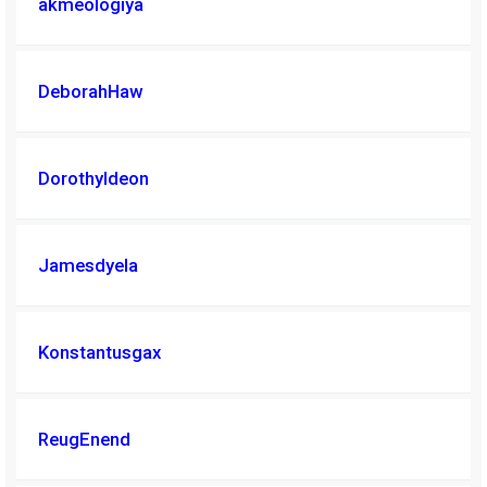
akmeologiya
DeborahHaw
DorothyIdeon
Jamesdyela
Konstantusgax
ReugEnend