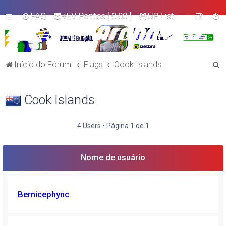
FAQ
+EV Pontos
[ 0.00 ]
UP List
P
Início do Fórum!
Flags
Cook Islands
e
s
Cook Islands
q
u
4 Users • Página
1
de
1
i
s
Nome de usuário
a
r
Bernicephync