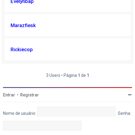
Evelynbap
Marazfiesk
Rickiecop
3 Users • Página
1
de
1
Entrar
•
Registrar
Nome de usuário:
Senha: