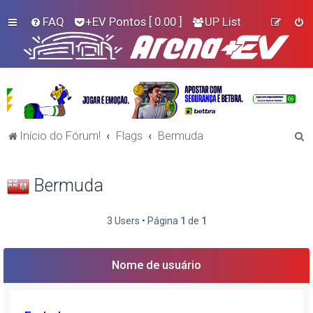
FAQ
+EV Pontos
[ 0.00 ]
UP List
P
Início do Fórum!
Flags
Bermuda
e
s
Bermuda
q
u
3 Users • Página
1
de
1
i
s
Nome de usuário
a
r