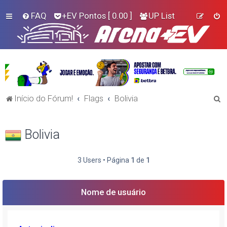
FAQ
+EV Pontos
[ 0.00 ]
UP List
P
Início do Fórum!
Flags
Bolivia
e
s
Bolivia
q
u
3 Users • Página
1
de
1
i
s
Nome de usuário
a
r