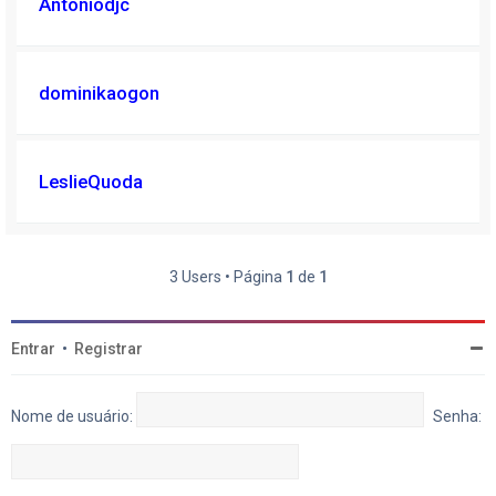
Antoniodjc
dominikaogon
LeslieQuoda
3 Users • Página
1
de
1
Entrar
•
Registrar
Nome de usuário:
Senha: