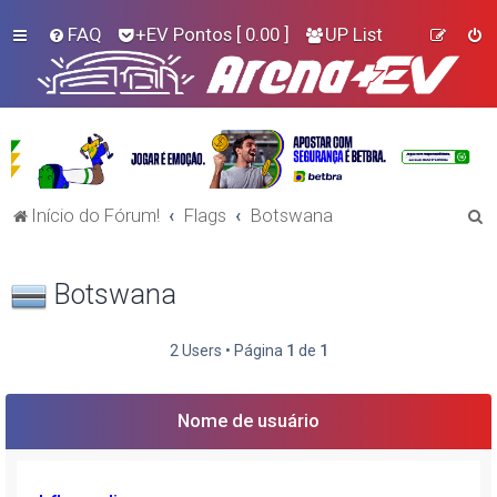
FAQ
+EV Pontos
[ 0.00 ]
UP List
P
Início do Fórum!
Flags
Botswana
e
s
Botswana
q
u
2 Users • Página
1
de
1
i
s
Nome de usuário
a
r