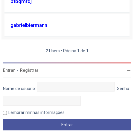
bfbqmrdj
gabrielbiermann
2 Users • Página
1
de
1
Entrar
•
Registrar
Nome de usuário:
Senha:
Lembrar minhas informações