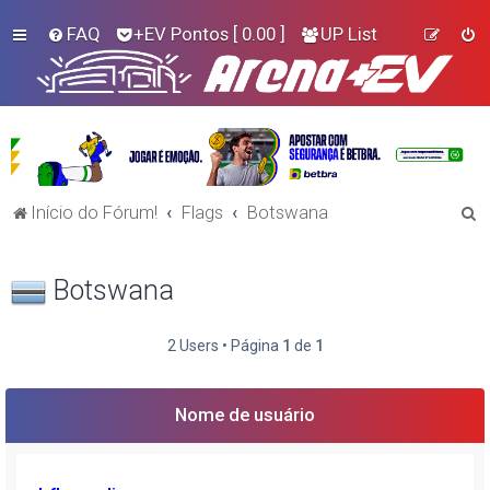
FAQ
+EV Pontos
[ 0.00 ]
UP List
P
Início do Fórum!
Flags
Botswana
e
s
Botswana
q
u
2 Users • Página
1
de
1
i
s
Nome de usuário
a
r