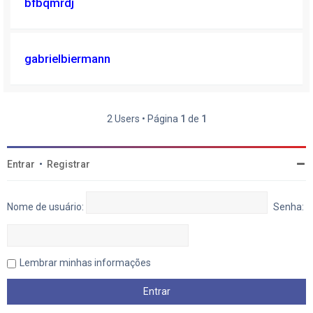
bfbqmrdj
gabrielbiermann
2 Users • Página
1
de
1
Entrar
•
Registrar
Nome de usuário:
Senha:
Lembrar minhas informações