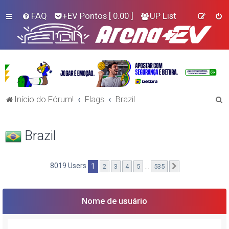
FAQ
+EV Pontos
[ 0.00 ]
UP List
P
Início do Fórum!
Flags
Brazil
e
s
Brazil
q
u
8019 Users
1
…
2
3
4
5
535
Próximo
i
s
a
Nome de usuário
r