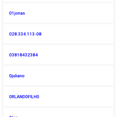
01jonas
028.334.113-08
03818432384
0juliano
0RLAND0FILH0