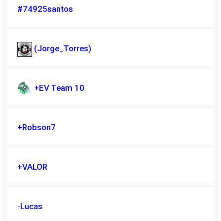
#74925santos
(Jorge_Torres)
+EV Team 10
+Robson7
+VALOR
-Lucas