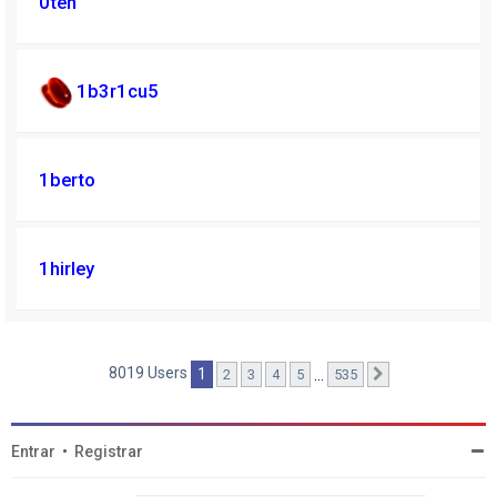
0ten
1b3r1cu5
1berto
1hirley
8019 Users
1
…
2
3
4
5
535
Próximo
Entrar
•
Registrar