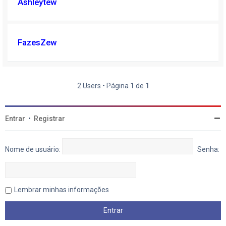
Ashleytew
FazesZew
2 Users • Página
1
de
1
Entrar
•
Registrar
Nome de usuário:
Senha:
Lembrar minhas informações