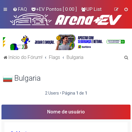
FAQ
+EV Pontos
[ 0.00 ]
UP List
P
Início do Fórum!
Flags
Bulgaria
e
s
Bulgaria
q
u
2 Users • Página
1
de
1
i
s
Nome de usuário
a
r