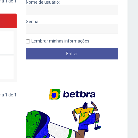
ina
1
de
1
Nome de usuário:
Senha:
Lembrar minhas informações
ina
1
de
1