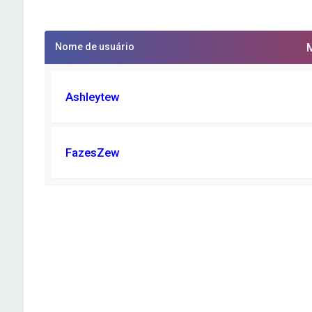
Nome de usuário
Ashleytew
FazesZew