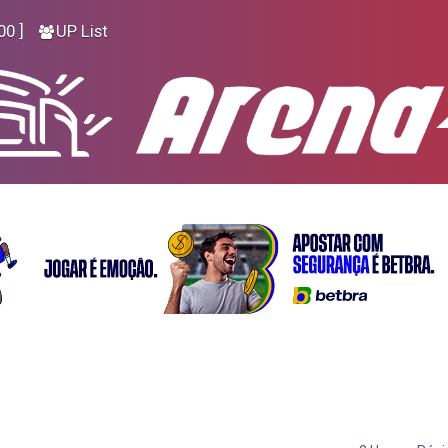
00 ]
UP List