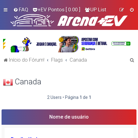
FAQ
+EV Pontos
[ 0.00 ]
UP List
P
Início do Fórum!
Flags
Canada
e
s
Canada
q
u
2 Users • Página
1
de
1
i
s
Nome de usuário
a
r