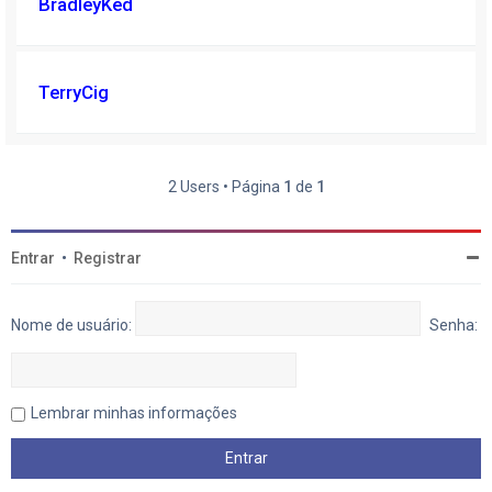
BradleyKed
TerryCig
2 Users • Página
1
de
1
Entrar
•
Registrar
Nome de usuário:
Senha:
Lembrar minhas informações