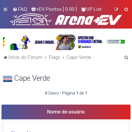
FAQ
+EV Pontos
[ 0.00 ]
UP List
P
Início do Fórum!
Flags
Cape Verde
e
s
Cape Verde
q
u
8 Users • Página
1
de
1
i
s
Nome de usuário
a
r