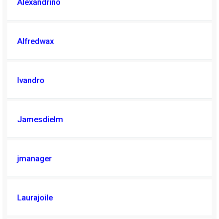
Alexandrino
Alfredwax
Ivandro
Jamesdielm
jmanager
Laurajoile