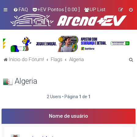
FAQ
+EV Pontos
[ 0.00 ]
UP List
P
Início do Fórum!
Flags
Algeria
e
s
Algeria
q
u
2 Users • Página
1
de
1
i
s
Nome de usuário
a
r