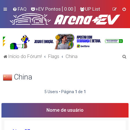
FAQ
+EV Pontos
[ 0.00 ]
UP List
P
Início do Fórum!
Flags
China
e
s
China
q
u
5 Users • Página
1
de
1
i
s
Nome de usuário
a
r