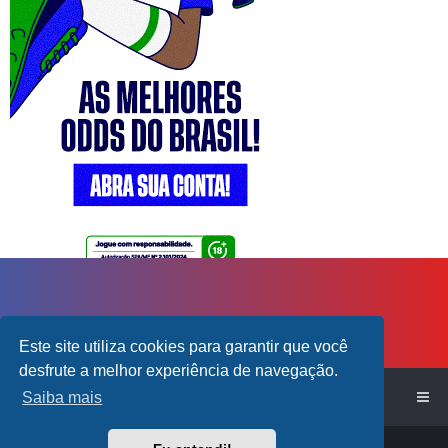
Este site utiliza cookies para garantir que você
desfrute a melhor experiência de navegação.
Início do Fórum!
Saiba mais