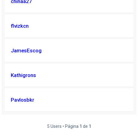
chinaa27
flvizkcn
JamesEscog
Kathigrons
Pavlosbkr
5 Users • Página
1
de
1