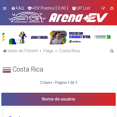
FAQ
+EV Pontos
[ 0.00 ]
UP List
P
Início do Fórum!
Flags
Costa Rica
e
s
Costa Rica
q
u
2 Users • Página
1
de
1
i
s
Nome de usuário
a
r