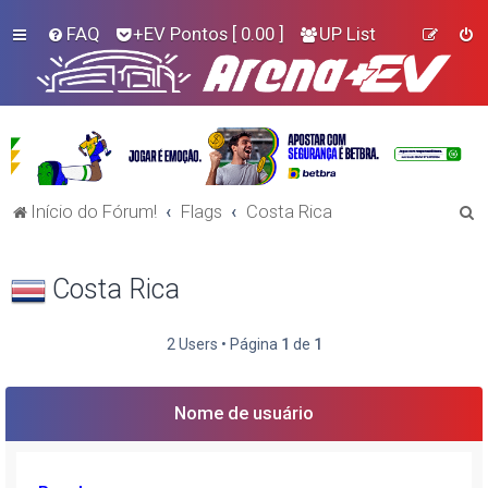
FAQ
+EV Pontos
[ 0.00 ]
UP List
P
Início do Fórum!
Flags
Costa Rica
e
s
Costa Rica
q
u
2 Users • Página
1
de
1
i
s
Nome de usuário
a
r