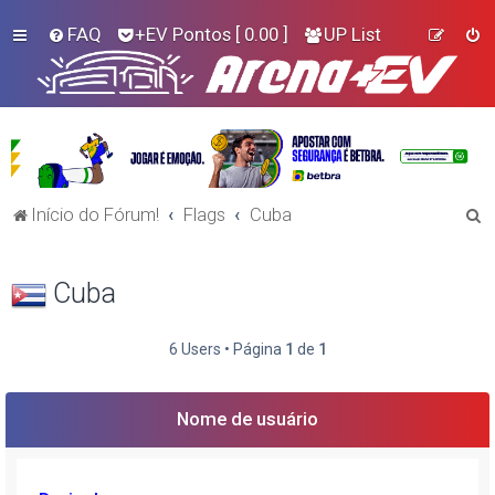
FAQ
+EV Pontos
[ 0.00 ]
UP List
P
Início do Fórum!
Flags
Cuba
e
s
Cuba
q
u
6 Users • Página
1
de
1
i
s
Nome de usuário
a
r