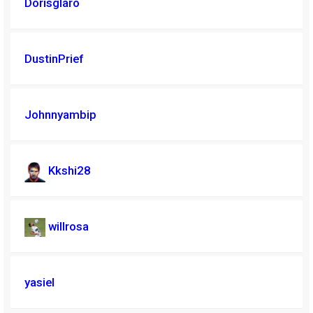
Dorisglaro
DustinPrief
Johnnyambip
Kkshi28
willrosa
yasiel