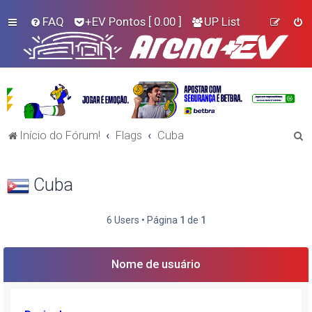
FAQ
+EV Pontos
[ 0.00 ]
UP List
P
Início do Fórum!
Flags
Cuba
e
s
Cuba
q
u
6 Users • Página
1
de
1
i
s
Nome de usuário
a
r