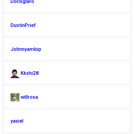
Dorisglaro
DustinPrief
Johnnyambip
Kkshi28
willrosa
yasiel