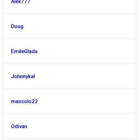
Alex777
Doug
EmileGlada
Johnnykal
mascolo22
Odivan