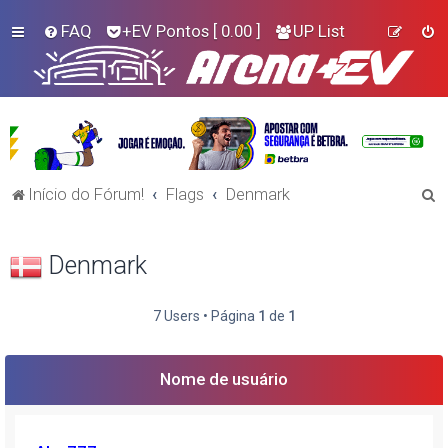
FAQ
+EV Pontos
[ 0.00 ]
UP List
P
Início do Fórum!
Flags
Denmark
e
s
Denmark
q
u
7 Users • Página
1
de
1
i
s
Nome de usuário
a
r