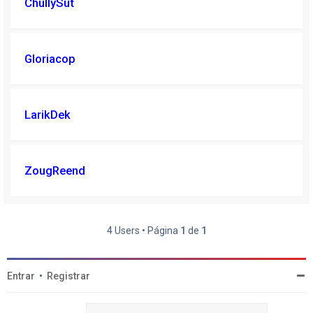
ChullySut
Gloriacop
LarikDek
ZougReend
4 Users • Página
1
de
1
Entrar
•
Registrar