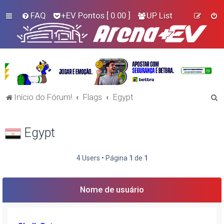
FAQ
+EV Pontos
[ 0.00 ]
UP List
P
Início do Fórum!
Flags
Egypt
e
s
Egypt
q
u
4 Users • Página
1
de
1
i
s
Nome de usuário
a
r