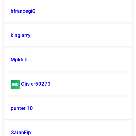
hfrancegiG
kinglarry
Mpkhib
Olivier59270
punter 10
SarahFip