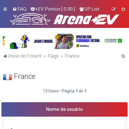
FAQ
+EV Pontos
[ 0.00 ]
UP List
P
Início do Fórum!
Flags
France
e
s
France
q
u
13 Users • Página
1
de
1
i
s
Nome de usuário
a
r