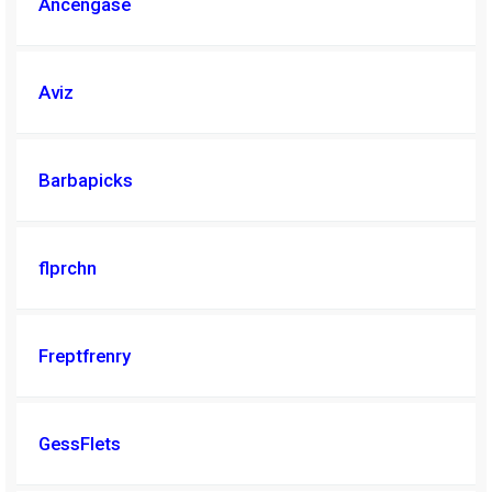
Ancengase
Aviz
Barbapicks
flprchn
Freptfrenry
GessFlets