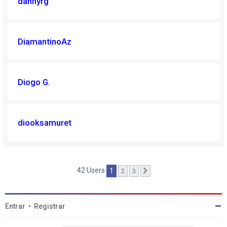
dannyrg
DiamantinoAz
Diogo G.
diooksamuret
42 Users
1
2
3
Próximo
Entrar
•
Registrar