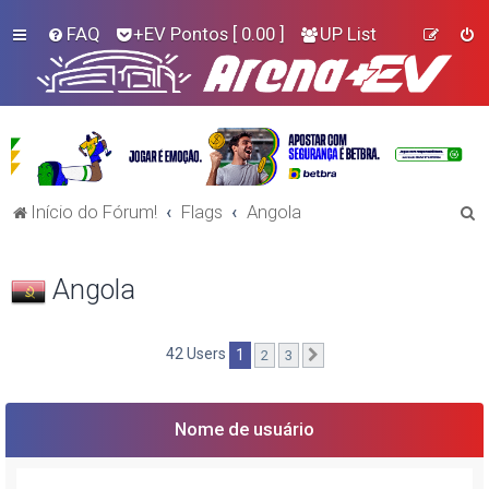
FAQ
+EV Pontos
[ 0.00 ]
UP List
P
Início do Fórum!
Flags
Angola
e
s
Angola
q
u
42 Users
1
2
3
Próximo
i
s
a
Nome de usuário
r