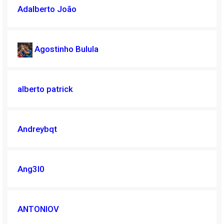
Adalberto João
Agostinho Bulula
alberto patrick
Andreybqt
Ang3l0
ANTONIOV