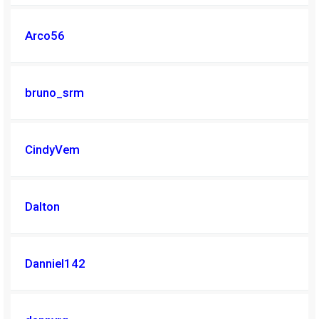
Arco56
bruno_srm
CindyVem
Dalton
Danniel142